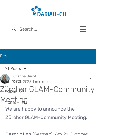
Post
All Posts
Cristina Grisot
All Posts
Oct 1, 2025
1 min read
Zürcher GLAM-Community
DARIAH-CH
Meeting
DARIAH-EU
We are happy to announce the 
Zürcher GLAM-Community Meeting.
Description
 (German): Am 21. Oktober 