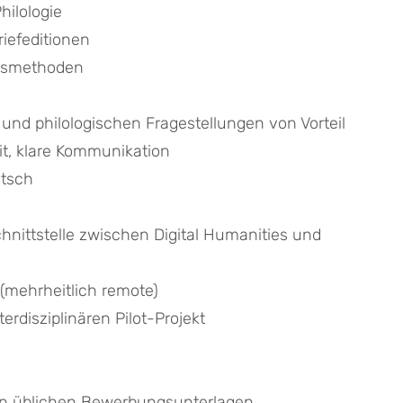
hilologie
riefeditionen
eitsmethoden
eit, klare Kommunikation
utsch 
hnittstelle zwischen Digital Humanities und 
 (mehrheitlich remote) 
erdisziplinären Pilot-Projekt 
en üblichen Bewerbungsunterlagen 