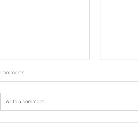
Comments
Write a comment...
New Czech–Swiss
DARIAH-CH 
Collaboration for Digital
2026–2027: B
Humanities and Language
Skills for t