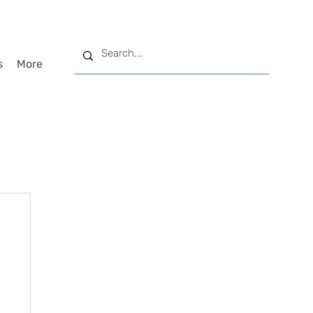
s
More